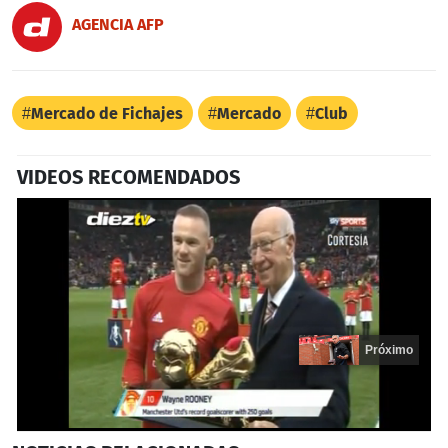
AGENCIA AFP
Mercado de Fichajes
Mercado
Club
VIDEOS RECOMENDADOS
Próximo
0