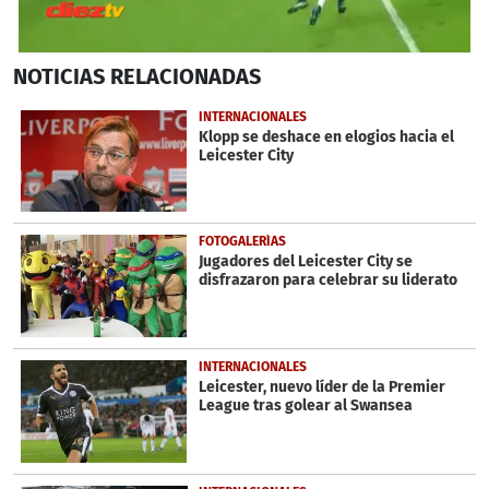
0
NOTICIAS
RELACIONADAS
seconds
of
32
INTERNACIONALES
seconds
Klopp se deshace en elogios hacia el
Leicester City
FOTOGALERÍAS
Jugadores del Leicester City se
disfrazaron para celebrar su liderato
INTERNACIONALES
Leicester, nuevo líder de la Premier
League tras golear al Swansea