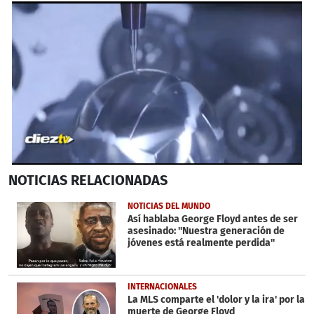
0
NOTICIAS
RELACIONADAS
seconds
of
1
NOTICIAS DEL MUNDO
minute,
Así hablaba George Floyd antes de ser
4
asesinado: ''Nuestra generación de
seconds
jóvenes está realmente perdida''
INTERNACIONALES
La MLS comparte el 'dolor y la ira' por la
muerte de George Floyd