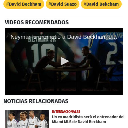
David Beckham
David Suazo
David Bekcham
VIDEOS RECOMENDADOS
Neymar le prometió a David Beckham que jugará en el Inter de Miami de la MLS
0
NOTICIAS
RELACIONADAS
seconds
of
20
INTERNACIONALES
seconds
Un ex madridista será el entrenador del
Miami MLS de David Beckham