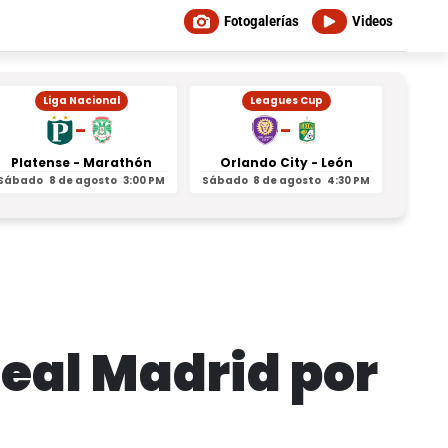
Fotogalerías
Videos
Liga Nacional
Leagues Cup
-
-
Platense - Marathón
Orlando City - León
Inter
Sábado
8 de agosto
3:00 PM
Sábado
8 de agosto
4:30 PM
Sábad
Real Madrid por