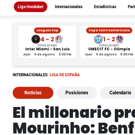
Liga Hondubet
Internacionales
Estadísticas
Par
Leagues Cup
Copa Centroamericana
4 - 2
1 - 2
FINALIZADO
FINALIZADO
Inter Miami - San Luis
UMECIT FC - Olimpia
Ayer
5 de agosto
5:30 PM
Ayer
5 de agosto
6:00 PM
INTERNACIONALES
LIGA DE ESPAÑA
Noticias
Posiciones
Calendario
El millonario p
Mourinho: Benfic