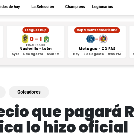
tidos de hoy
La Selección
Champions
Legionarios
Leagues Cup
Copa Centroamericana
0 - 1
-
FINALIZADO
Nashville - León
Motagua - CD FAS
Ayer
5 de agosto
6:30 PM
Hoy
6 de agosto
9:00 PM
Goleadores
recio que pagará 
a lo hizo oficial