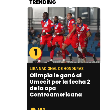
TRENDING
1
LIGA NACIONAL DE HONDURAS
Olimpia le ganó al
Umecit por la fecha 2
de la opa
Centroamericana
MLS