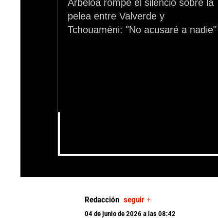
Arbeloa rompe el silencio sobre la
pelea entre Valverde y
Tchouaméni: "No acusaré a nadie"
0
seconds
of
Redacción
seguir +
0
seconds
Volume
04 de junio de 2026 a las 08:42