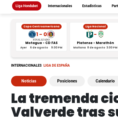
Liga Hondubet
Internacionales
Estadísticas
Par
Copa Centroamericana
Liga Nacional
1 - 0
-
FINALIZADO
Motagua - CD FAS
Platense - Marathón
Ayer
6 de agosto
9:00 PM
Mañana
8 de agosto
3:00 PM
INTERNACIONALES
LIGA DE ESPAÑA
Noticias
Posiciones
Calendario
La tremenda cic
Valverde tras 