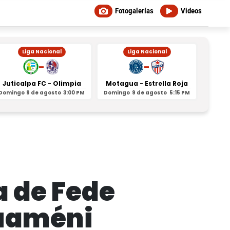
Fotogalerías
Videos
Liga Nacional
Liga Nacional
-
-
Juticalpa FC - Olimpia
Motagua - Estrella Roja
Indepe
Domingo
9 de agosto
3:00 PM
Domingo
9 de agosto
5:15 PM
Domin
a de Fede
ouaméni