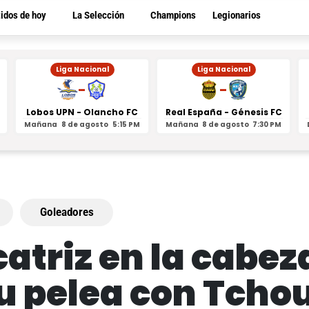
tidos de hoy
La Selección
Champions
Legionarios
Liga Nacional
Liga Nacional
-
-
Lobos UPN - Olancho FC
Real España - Génesis FC
Mañana
8 de agosto
5:15 PM
Mañana
8 de agosto
7:30 PM
Goleadores
atriz en la cabez
su pelea con Tch