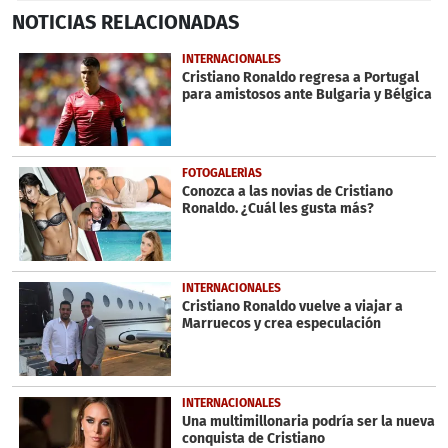
0
NOTICIAS
RELACIONADAS
seconds
of
34
INTERNACIONALES
seconds
Cristiano Ronaldo regresa a Portugal
para amistosos ante Bulgaria y Bélgica
FOTOGALERÍAS
Conozca a las novias de Cristiano
Ronaldo. ¿Cuál les gusta más?
INTERNACIONALES
Cristiano Ronaldo vuelve a viajar a
Marruecos y crea especulación
INTERNACIONALES
Una multimillonaria podría ser la nueva
conquista de Cristiano