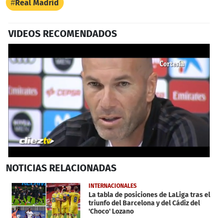
Real Madrid
VIDEOS RECOMENDADOS
0
NOTICIAS
RELACIONADAS
seconds
of
1
INTERNACIONALES
minute,
La tabla de posiciones de LaLiga tras el
16
triunfo del Barcelona y del Cádiz del
seconds
'Choco' Lozano