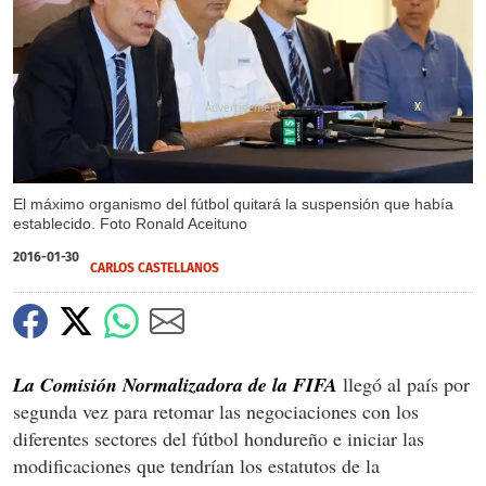
X
X
X
El máximo organismo del fútbol quitará la suspensión que había
establecido. Foto Ronald Aceituno
2016-01-30
CARLOS CASTELLANOS
La Comisión Normalizadora de la FIFA
llegó al país por
segunda vez para retomar las negociaciones con los
diferentes sectores del fútbol hondureño e iniciar las
modificaciones que tendrían los estatutos de la