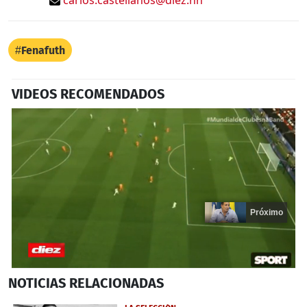
Fenafuth
VIDEOS RECOMENDADOS
Próximo
0
NOTICIAS
RELACIONADAS
seconds
of
14