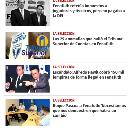
LA SELECCIÓN
seconds
Fenafuth retenía impuestos a
jugadores y técnicos, pero no pagaba a
la DEI
LA SELECCIÓN
Las 29 anomalías que halló el Tribunal
Superior de Cuentas en Fenafuth
LA SELECCIÓN
Escándalo: Alfredo Hawit cobró 150 mil
lempiras de forma ilegal en Fenafuth
LA SELECCIÓN
Roque Pascua a Fenafuth: 'Necesitamos
que nos demuestren que habrá un
cambio'