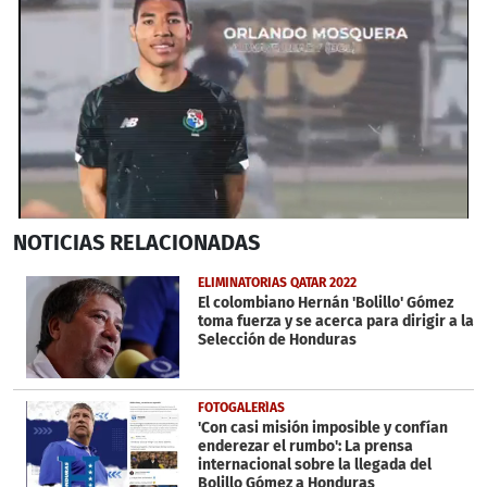
0
NOTICIAS
RELACIONADAS
seconds
of
56
ELIMINATORIAS QATAR 2022
seconds
El colombiano Hernán 'Bolillo' Gómez
toma fuerza y se acerca para dirigir a la
Selección de Honduras
FOTOGALERÍAS
'Con casi misión imposible y confían
enderezar el rumbo': La prensa
internacional sobre la llegada del
Bolillo Gómez a Honduras