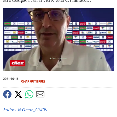
X
0
of
2021-10-16
1
OMAR GUTIÉRREZ
minute,
17
seconds
Follow @Omar_GM09