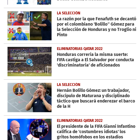
LA SELECCIÓN
La razón por la que Fenafuth se decantó
por el colombiano 'Bolillo” Gómez para
la Selección de Honduras y no Troglio ni
Pinto
ELIMINATORIAS QATAR 2022
Honduras correría la misma suerte:
FIFA castiga a El Salvador por conducta
'discriminatoria' de aficionados
LA SELECCIÓN
Hernán Bolillo Gómez: un trabajador,
discípulo de Maturana y disciplinado
táctico que buscará enderezar el barco
de la H
ELIMINATORIAS QATAR 2022
El presidente de la FIFA Gianni Infantino
califica de 'costumbres idiotas' los
gritos homófobos en los estadios