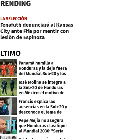
TRENDING
LA SELECCIÓN
Fenafuth denunciará al Kansas
City ante Fifa por mentir con
lesión de Espinoza
ÚLTIMO
Panamá humilla a
Honduras y la deja fuera
del Mundial Sub-20 y los
Juegos Olímpicos
José Molina se integra a
la Sub-20 de Honduras
en México: el motivo de
su viaje
Francis explica las
ausencias en la Sub-20 y
desconoce el tema de
los tiktokers
Pepe Mejía no asegura
que Honduras clasifique
al Mundial 2030: "Sería
mentir"