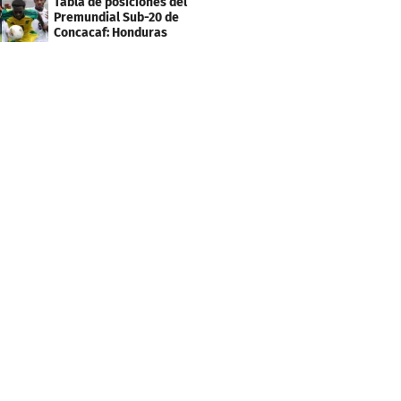
Tabla de posiciones del
Premundial Sub-20 de
Concacaf: Honduras
necesita un milagro