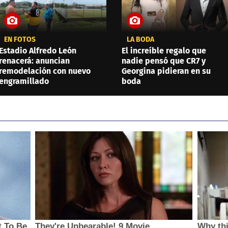
EN FOTOS
LA BODA
Estadio Alfredo León
El increíble regalo que
renacerá: anuncian
nadie pensó que CR7 y
remodelación con nuevo
Georgina pidieran en su
engramillado
boda