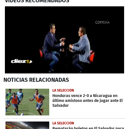
VIDEOS RECOMENDADOS
0
NOTICIAS
RELACIONADAS
seconds
of
1
LA SELECCIÓN
minute,
Honduras vence 2-0 a Nicaragua en
2
último amistoso antes de jugar ante El
seconds
Salvador
LA SELECCIÓN
Rematarán boletos en El Salvador para