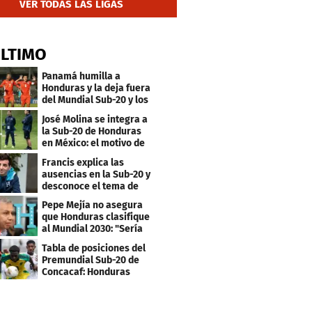
VER TODAS LAS LIGAS
ÚLTIMO
Panamá humilla a
Honduras y la deja fuera
del Mundial Sub-20 y los
Juegos Olímpicos
José Molina se integra a
la Sub-20 de Honduras
en México: el motivo de
su viaje
Francis explica las
ausencias en la Sub-20 y
desconoce el tema de
los tiktokers
Pepe Mejía no asegura
que Honduras clasifique
al Mundial 2030: "Sería
mentir"
Tabla de posiciones del
Premundial Sub-20 de
Concacaf: Honduras
necesita un milagro