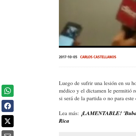
0
seconds
2017-10-05
CARLOS CASTELLANOS
of
0
seconds
Volume
0%
Luego de sufrir una lesión en su 
médico y el dictamen le permitió re
si será de la partida o no para este
Lea más:
¡LAMENTABLE! 'Buba' L
Rica