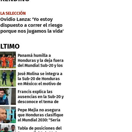
LA SELECCIÓN
Ovidio Lanza: 'Yo estoy
dispuesto a correr el riesgo
porque nos jugamos la vida'
ÚLTIMO
Panamá humilla a
Honduras y la deja fuera
del Mundial Sub-20 y los
Juegos Olímpicos
José Molina se integra a
la Sub-20 de Honduras
en México: el motivo de
su viaje
Francis explica las
ausencias en la Sub-20 y
desconoce el tema de
los tiktokers
Pepe Mejía no asegura
que Honduras clasifique
al Mundial 2030: "Sería
mentir"
Tabla de posiciones del