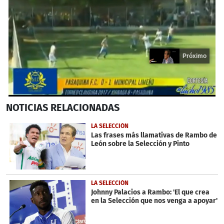
Próximo
0
NOTICIAS
RELACIONADAS
seconds
of
19
LA SELECCIÓN
seconds
Las frases más llamativas de Rambo de
León sobre la Selección y Pinto
LA SELECCIÓN
Johnny Palacios a Rambo: 'El que crea
en la Selección que nos venga a apoyar'