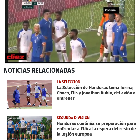
0
NOTICIAS
RELACIONADAS
seconds
of
33
LA SELECCIÓN
seconds
La Selección de Honduras toma forma;
Choco, Elis y Jonathan Rubio, del avión a
entrenar
SEGUNDA DIVISIÓN
Honduras continúa su preparación para
enfrentar a EUA a la espera del resto de
la legión europea