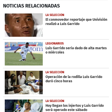
0
NOTICIAS
RELACIONADAS
seconds
of
15
LA SELECCIÓN
seconds
El conmovedor reportaje que Univisión
realizó a Luis Garrido
LEGIONARIOS
Luis Garrido sería dado de alta martes
o miércoles
LA SELECCIÓN
Operación de la rodilla Luis Garrido
duró cinco horas
LA SELECCIÓN
Hoy llegan los injertos y Luis Garrido
será operado este sábado