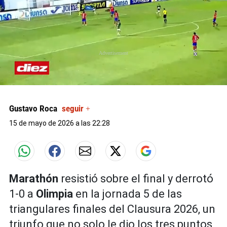
X
0
seconds
of
Gustavo Roca
seguir +
0
seconds
15 de mayo de 2026 a las 22:28
Marathón
resistió sobre el final y derrotó
1-0 a
Olimpia
en la jornada 5 de las
triangulares finales del Clausura 2026, un
triunfo que no solo le dio los tres puntos