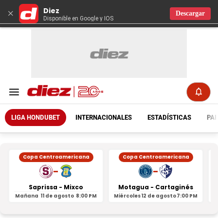
Diez
×
Descargar
Disponible en Google y IOS
LIGA HONDUBET
INTERNACIONALES
ESTADÍSTICAS
PAR
Copa Centroamericana
Copa Centroamericana
-
-
Saprissa - Mixco
Motagua - Cartaginés
Mañana
11 de agosto
8:00 PM
Miércoles
12 de agosto
7:00 PM
M