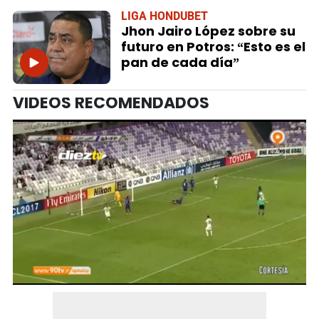
LIGA HONDUBET
Jhon Jairo López sobre su
futuro en Potros: “Esto es el
pan de cada día”
VIDEOS RECOMENDADOS
0
seconds
of