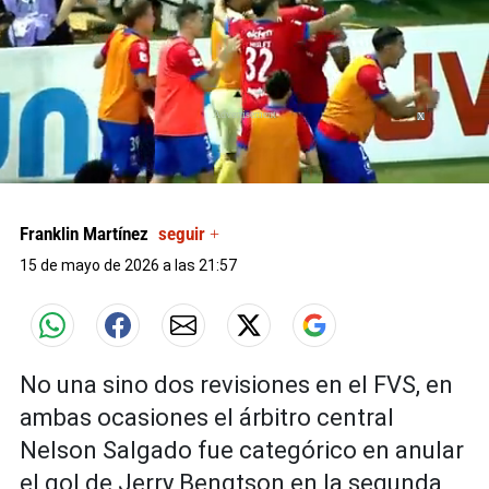
X
0
seconds
of
Franklin Martínez
seguir +
0
seconds
15 de mayo de 2026 a las 21:57
No una sino dos revisiones en el FVS, en
ambas ocasiones el árbitro central
Nelson Salgado fue categórico en anular
el gol de Jerry Bengtson en la segunda