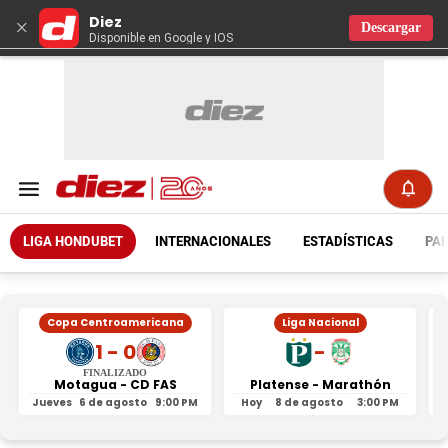
Diez
×
Descargar
Disponible en Google y IOS
LIGA HONDUBET
INTERNACIONALES
ESTADÍSTICAS
PAR
Copa Centroamericana
Liga Nacional
1 - 0
-
FINALIZADO
Motagua - CD FAS
Platense - Marathón
Jueves
6 de agosto
9:00 PM
Hoy
8 de agosto
3:00 PM