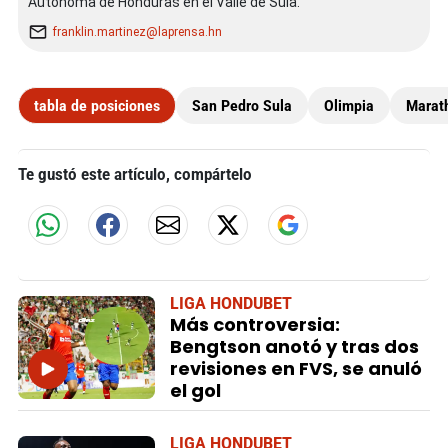
Autónoma de Honduras en el Valle de Sula.
franklin.martinez@laprensa.hn
tabla de posiciones
San Pedro Sula
Olimpia
Marat
Te gustó este artículo, compártelo
LIGA HONDUBET
Más controversia:
Bengtson anotó y tras dos
revisiones en FVS, se anuló
el gol
LIGA HONDUBET