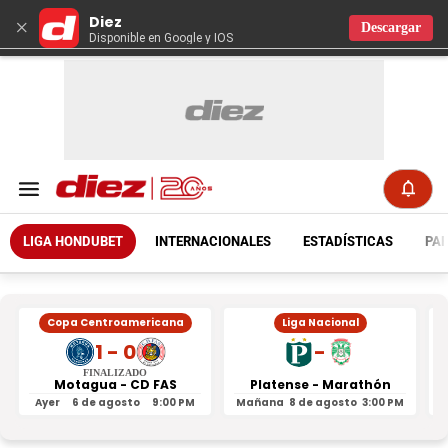
Diez
×
Descargar
Disponible en Google y IOS
LIGA HONDUBET
INTERNACIONALES
ESTADÍSTICAS
PAR
Copa Centroamericana
Liga Nacional
1 - 0
-
FINALIZADO
Motagua - CD FAS
Platense - Marathón
Ayer
6 de agosto
9:00 PM
Mañana
8 de agosto
3:00 PM