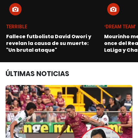
TERRIBLE
‘DREAM TEAM'
Fallece futbolista David Owori y
Mourinho me
revelan la causa de su muerte:
once del Re
"Un brutal ataque"
LaLiga y Ch
ÚLTIMAS NOTICIAS