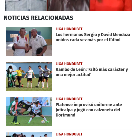
0
NOTICIAS
RELACIONADAS
seconds
of
5
LIGA HONDUBET
minutes,
Los hermanos Sergio y David Mendoza
10
unidos cada vez más por el fútbol
seconds
LIGA HONDUBET
Rambo de León: 'Faltó más carácter y
una mejor actitud'
LIGA HONDUBET
Platense improvisó uniforme ante
Juticalpa y jugó con calzoneta del
Dortmund
LIGA HONDUBET