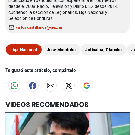
Licenciado en periodismo con experiencia en los medios
desde el 2008: Radio, Televisión y Diario DIEZ desde 2014,
cubriendo la sección de Legionarios, Liga Nacional y
Selección de Honduras.
carlos.castellanos@diez.hn
Liga Nacional
José Mourinho
Juticalpa, Olancho
J
Te gustó este artículo, compártelo
VIDEOS RECOMENDADOS