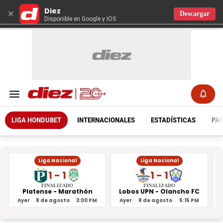
Diez
×
Descargar
Disponible en Google y IOS
LIGA HONDUBET
INTERNACIONALES
ESTADÍSTICAS
PAR
Liga Nacional
Liga Nacional
1 - 1
1 - 1
FINALIZADO
FINALIZADO
Platense - Marathón
Lobos UPN - Olancho FC
R
Ayer
8 de agosto
3:00 PM
Ayer
8 de agosto
5:15 PM