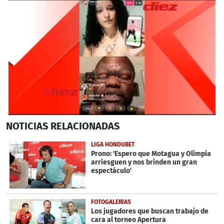
0
NOTICIAS
RELACIONADAS
seconds
of
4
LIGA HONDUBET
minutes,
Prono: 'Espero que Motagua y Olimpia
16
arriesguen y nos brinden un gran
seconds
espectáculo'
FOTOGALERÍAS
Los jugadores que buscan trabajo de
cara al torneo Apertura