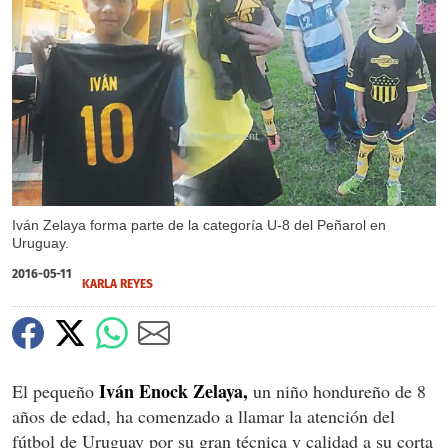
X
X
X
Iván Zelaya forma parte de la categoría U-8 del Peñarol en
Uruguay.
2016-05-11
KARLA REYES
Iván Enock Zelaya,
El pequeño
un niño hondureño de 8
años de edad, ha comenzado a llamar la atención del
fútbol de Uruguay por su gran técnica y calidad a su corta