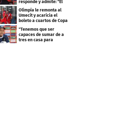
responde y admite: "El
resultado fue corto"
Olimpia le remonta al
Umecit y acaricia el
boleto a cuartos de Copa
Centroamericana
"Tenemos que ser
capaces de sumar de a
tres en casa para
asegurar la
clasificación"