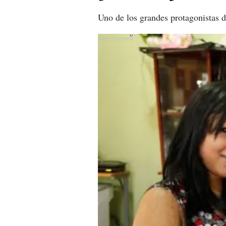
Uno de los grandes protagonistas de
X
X
X