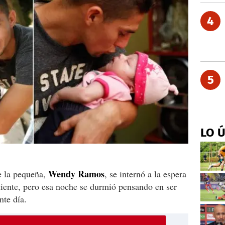
4
5
LO 
Wendy Ramos
de la pequeña,
, se internó a la espera
diente, pero esa noche se durmió pensando en ser
nte día.