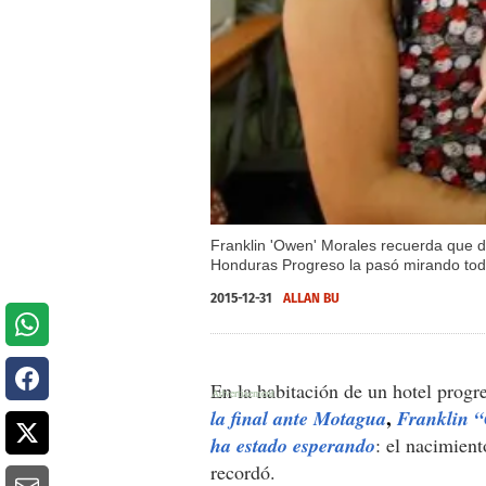
Franklin 'Owen' Morales recuerda que du
Honduras Progreso la pasó mirando tod
2015-12-31
ALLAN BU
En la habitación de un hotel prog
,
la final ante Motagua
Franklin “
ha estado esperando
: el nacimient
recordó.