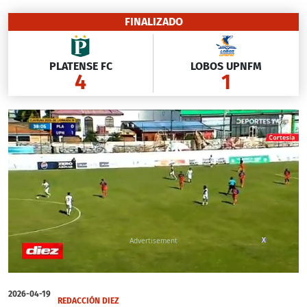
FINALIZADO
PLATENSE FC
LOBOS UPNFM
4
1
X
0
seconds
2026-04-19
of
REDACCIÓN DIEZ