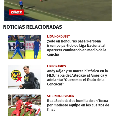
0
NOTICIAS
RELACIONADAS
seconds
of
2
LIGA HONDUBET
minutes,
¡Solo en Honduras pasa! Persona
44
irrumpe partido de Liga Nacional al
seconds
aparecer caminando en medio de la
cancha
LEGIONARIOS
Andy Nájar y su marca histórica en la
MLS, habla del Aztecazo al América y
adelanta: "Queremos el título de la
Concacaf"
SEGUNDA DIVISIÓN
Real Sociedad es humillado en Tocoa
por modesto equipo en los cuartos de
final