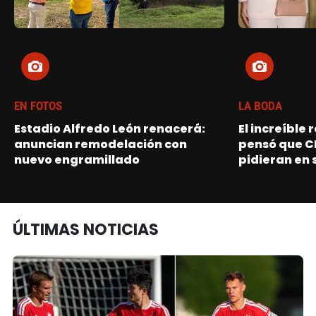
EN FOTOS
LA BODA
Estadio Alfredo León renacerá:
El increíble
anuncian remodelación con
pensó que C
nuevo engramillado
pidieran en 
ÚLTIMAS NOTICIAS