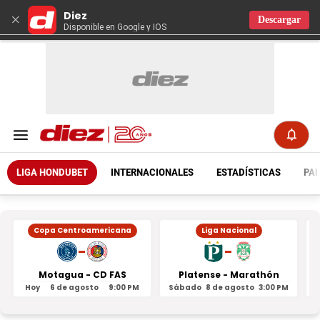
Diez
×
Descargar
Disponible en Google y IOS
LIGA HONDUBET
INTERNACIONALES
ESTADÍSTICAS
PAR
Copa Centroamericana
Liga Nacional
-
-
Motagua - CD FAS
Platense - Marathón
Hoy
6 de agosto
9:00 PM
Sábado
8 de agosto
3:00 PM