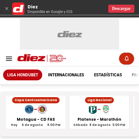
Diez
×
Descargar
Disponible en Google y IOS
LIGA HONDUBET
INTERNACIONALES
ESTADÍSTICAS
PAR
Copa Centroamericana
Liga Nacional
-
-
Motagua - CD FAS
Platense - Marathón
Hoy
6 de agosto
9:00 PM
Sábado
8 de agosto
3:00 PM