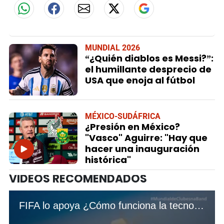
MUNDIAL 2026
“¿Quién diablos es Messi?”:
el humillante desprecio de
USA que enoja al fútbol
MÉXICO-SUDÁFRICA
¿Presión en México?
"Vasco" Aguirre: "Hay que
hacer una inauguración
histórica"
VIDEOS RECOMENDADOS
FIFA lo apoya ¿Cómo funciona la tecnología del fuera de juego semiautomático que cambiará el fútbol?