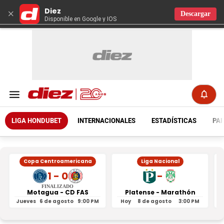
Diez
×
Descargar
Disponible en Google y IOS
LIGA HONDUBET
INTERNACIONALES
ESTADÍSTICAS
PAR
Copa Centroamericana
Liga Nacional
1 - 0
-
FINALIZADO
Motagua - CD FAS
Platense - Marathón
Jueves
6 de agosto
9:00 PM
Hoy
8 de agosto
3:00 PM