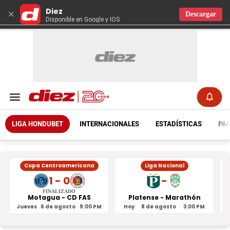
Diez
×
Descargar
Disponible en Google y IOS
LIGA HONDUBET
INTERNACIONALES
ESTADÍSTICAS
PAR
Copa Centroamericana
Liga Nacional
1 - 0
-
FINALIZADO
Motagua - CD FAS
Platense - Marathón
Jueves
6 de agosto
9:00 PM
Hoy
8 de agosto
3:00 PM