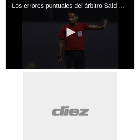
Los errores puntuales del árbitro Saíd Martínez que lo dejan en evidencia
0
seconds
of
1
minute,
0