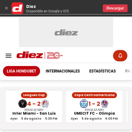
Diez
×
Descargar
Disponible en Google y IOS
LIGA HONDUBET
INTERNACIONALES
ESTADÍSTICAS
PAR
Leagues Cup
Copa Centroamericana
4 - 2
1 - 2
FINALIZADO
FINALIZADO
Inter Miami - San Luis
UMECIT FC - Olimpia
Ayer
5 de agosto
5:30 PM
Ayer
5 de agosto
6:00 PM