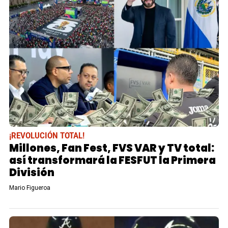
¡REVOLUCIÓN TOTAL!
Millones, Fan Fest, FVS VAR y TV total:
así transformará la FESFUT la Primera
División
Mario Figueroa