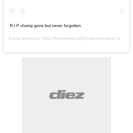
R.I.P champ gone but never forgotten.
A post shared by
Floyd Mayweather
(@floydmayweather) on
Sep 