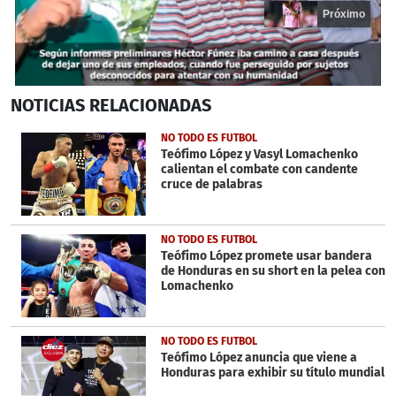
Próximo
0
NOTICIAS
RELACIONADAS
seconds
of
20
NO TODO ES FUTBOL
seconds
Teófimo López y Vasyl Lomachenko
calientan el combate con candente
cruce de palabras
NO TODO ES FUTBOL
Teófimo López promete usar bandera
de Honduras en su short en la pelea con
Lomachenko
NO TODO ES FUTBOL
Teófimo López anuncia que viene a
Honduras para exhibir su título mundial