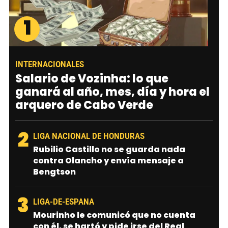
1
INTERNACIONALES
Salario de Vozinha: lo que
ganará al año, mes, día y hora el
arquero de Cabo Verde
2
LIGA NACIONAL DE HONDURAS
Rubilio Castillo no se guarda nada
contra Olancho y envía mensaje a
Bengtson
3
LIGA-DE-ESPANA
Mourinho le comunicó que no cuenta
con él, se hartó y pide irse del Real