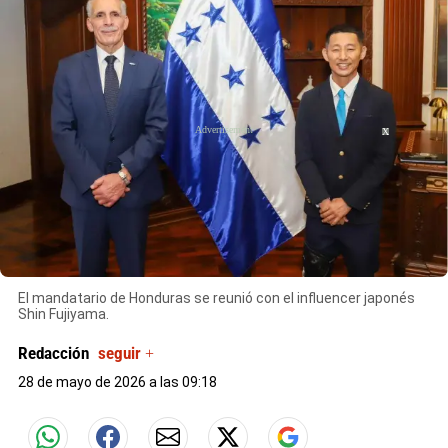
X
X
El mandatario de Honduras se reunió con el influencer japonés
Shin Fujiyama.
Redacción
seguir +
28 de mayo de 2026 a las 09:18