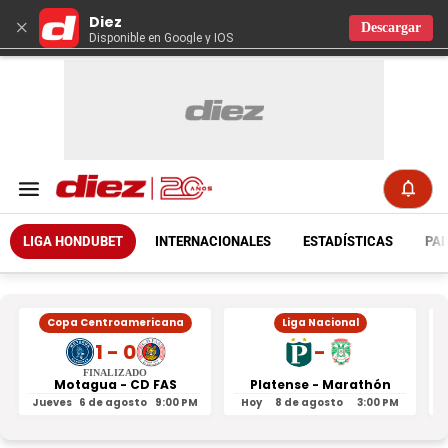
Diez
×
Descargar
Disponible en Google y IOS
LIGA HONDUBET
INTERNACIONALES
ESTADÍSTICAS
PAR
Copa Centroamericana
Liga Nacional
1 - 0
-
FINALIZADO
Motagua - CD FAS
Platense - Marathón
Jueves
6 de agosto
9:00 PM
Hoy
8 de agosto
3:00 PM