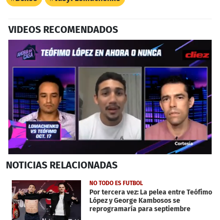
VIDEOS RECOMENDADOS
0
NOTICIAS
RELACIONADAS
seconds
of
24
NO TODO ES FUTBOL
seconds
Por tercera vez: La pelea entre Teófimo
López y George Kambosos se
reprogramaría para septiembre