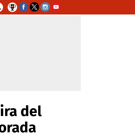
ira del
porada