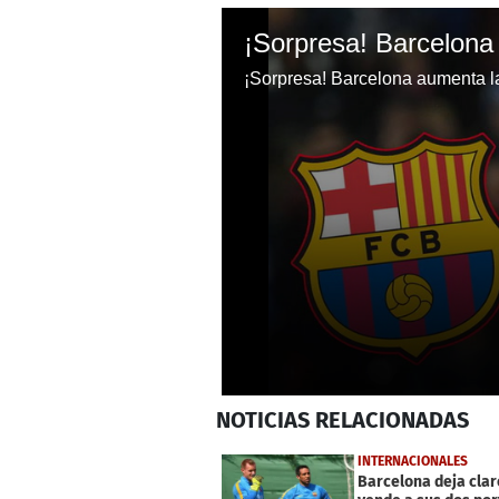
¡Sorpresa! Barcelona aumenta la 
0
NOTICIAS
RELACIONADAS
seconds
of
55
INTERNACIONALES
seconds
Volume
Barcelona deja clar
0%