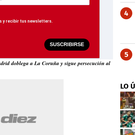
4
 y recibir tus newsletters.
SUSCRIBIRSE
5
adrid doblega a La Coruña y sigue persecución al
LO 