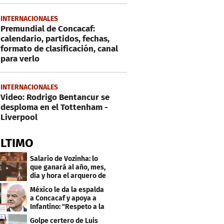
INTERNACIONALES
Premundial de Concacaf:
calendario, partidos, fechas,
formato de clasificación, canal
para verlo
INTERNACIONALES
Video: Rodrigo Bentancur se
desploma en el Tottenham -
Liverpool
ÚLTIMO
Salario de Vozinha: lo
que ganará al año, mes,
día y hora el arquero de
Cabo Verde
México le da la espalda
a Concacaf y apoya a
Infantino: "Respeto a la
gobernanza"
Golpe certero de Luis