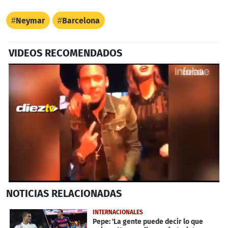
Neymar
Barcelona
VIDEOS RECOMENDADOS
0
NOTICIAS
RELACIONADAS
seconds
of
2
INTERNACIONALES
minutes,
Pepe: 'La gente puede decir lo que
9