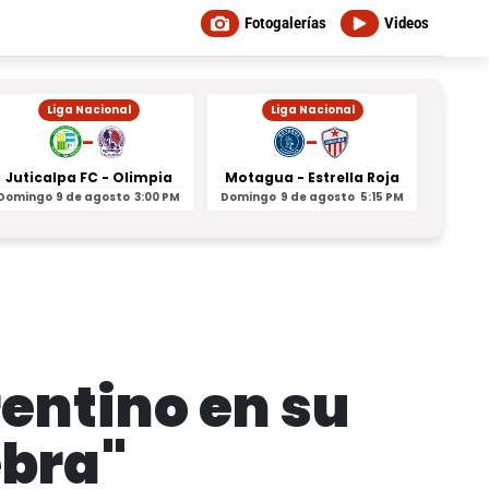
Fotogalerías
Videos
Liga Nacional
Liga Nacional
-
-
Juticalpa FC - Olimpia
Motagua - Estrella Roja
Indepe
Domingo
9 de agosto
3:00 PM
Domingo
9 de agosto
5:15 PM
Domin
rentino en su
ebra"