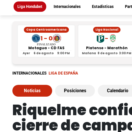
Liga Hondubet
Internacionales
Estadísticas
Par
Copa Centroamericana
Liga Nacional
1 - 0
-
FINALIZADO
Motagua - CD FAS
Platense - Marathón
Ayer
6 de agosto
9:00 PM
Mañana
8 de agosto
3:00 PM
INTERNACIONALES
LIGA DE ESPAÑA
Noticias
Posiciones
Calendario
Riquelme confie
cierre de campa