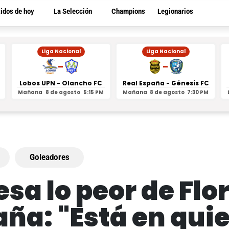
tidos de hoy
La Selección
Champions
Legionarios
Liga Nacional
Liga Nacional
-
-
Lobos UPN - Olancho FC
Real España - Génesis FC
Mañana
8 de agosto
5:15 PM
Mañana
8 de agosto
7:30 PM
Goleadores
sa lo peor de Flo
ña: "Está en qui