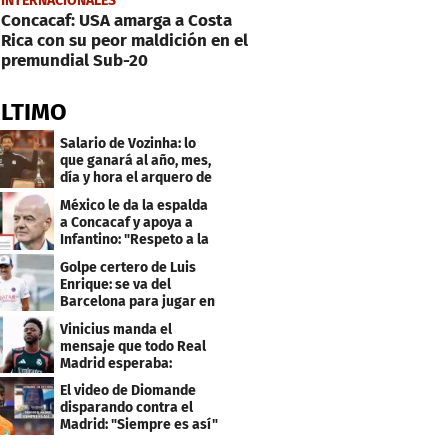
INTERNACIONALES
Concacaf: USA amarga a Costa
Rica con su peor maldición en el
premundial Sub-20
ÚLTIMO
Salario de Vozinha: lo
que ganará al año, mes,
día y hora el arquero de
Cabo Verde
México le da la espalda
a Concacaf y apoya a
Infantino: "Respeto a la
gobernanza"
Golpe certero de Luis
Enrique: se va del
Barcelona para jugar en
el PSG
Vinicius manda el
mensaje que todo Real
Madrid esperaba:
"Mourinho..."
El video de Diomande
disparando contra el
Madrid: "Siempre es así"