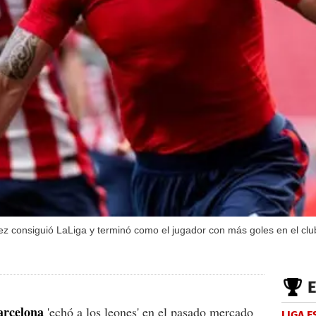
rez consiguió LaLiga y terminó como el jugador con más goles en el clu
arcelona
'echó a los leones' en el pasado mercado
LIGA 