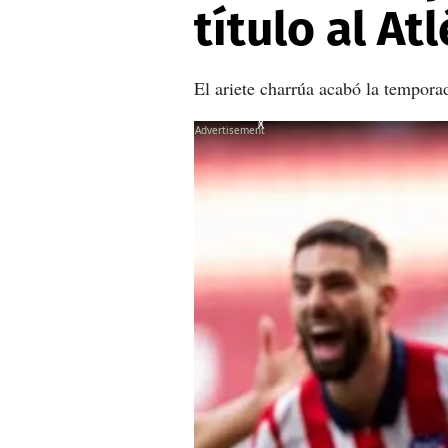
título al At
El ariete charrúa acabó la tempor
X
X