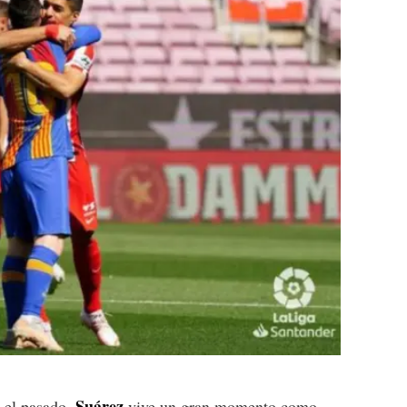
Suárez
 el pasado.
vive un gran momento como