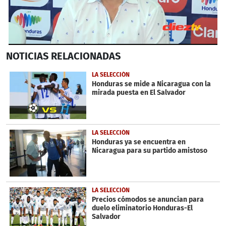
0
NOTICIAS
RELACIONADAS
seconds
of
2
LA SELECCIÓN
minutes,
Honduras se mide a Nicaragua con la
36
mirada puesta en El Salvador
seconds
LA SELECCIÓN
Honduras ya se encuentra en
Nicaragua para su partido amistoso
LA SELECCIÓN
Precios cómodos se anuncian para
duelo eliminatorio Honduras-El
Salvador