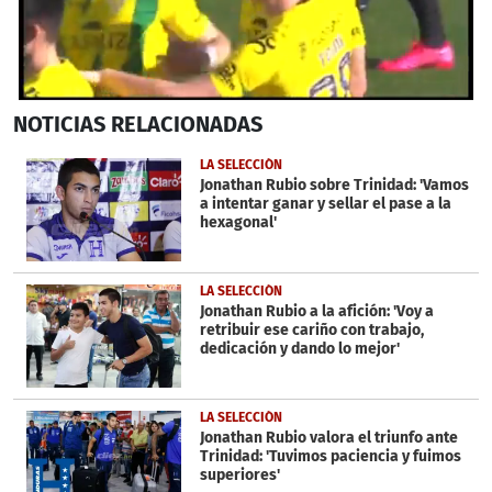
0
NOTICIAS
RELACIONADAS
seconds
of
44
LA SELECCIÓN
seconds
Jonathan Rubio sobre Trinidad: 'Vamos
a intentar ganar y sellar el pase a la
hexagonal'
LA SELECCIÓN
Jonathan Rubio a la afición: 'Voy a
retribuir ese cariño con trabajo,
dedicación y dando lo mejor'
LA SELECCIÓN
Jonathan Rubio valora el triunfo ante
Trinidad: 'Tuvimos paciencia y fuimos
superiores'