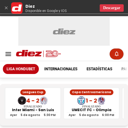
Diez
×
Descargar
Disponible en Google y IOS
LIGA HONDUBET
INTERNACIONALES
ESTADÍSTICAS
PAR
Leagues Cup
Copa Centroamericana
4 - 2
1 - 2
FINALIZADO
FINALIZADO
Inter Miami - San Luis
UMECIT FC - Olimpia
Ayer
5 de agosto
5:30 PM
Ayer
5 de agosto
6:00 PM