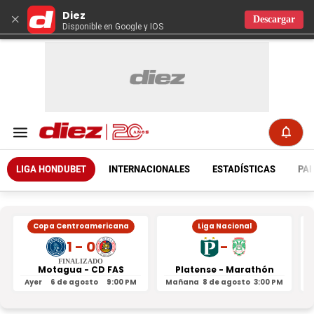
Diez
×
Descargar
Disponible en Google y IOS
LIGA HONDUBET
INTERNACIONALES
ESTADÍSTICAS
PAR
Copa Centroamericana
Liga Nacional
1 - 0
-
FINALIZADO
Motagua - CD FAS
Platense - Marathón
Ayer
6 de agosto
9:00 PM
Mañana
8 de agosto
3:00 PM