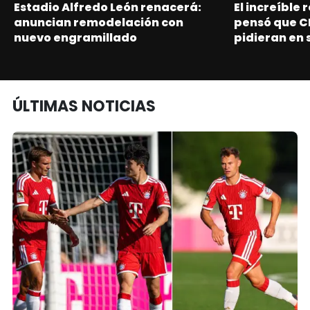
Estadio Alfredo León renacerá:
El increíble
anuncian remodelación con
pensó que C
nuevo engramillado
pidieran en 
ÚLTIMAS NOTICIAS