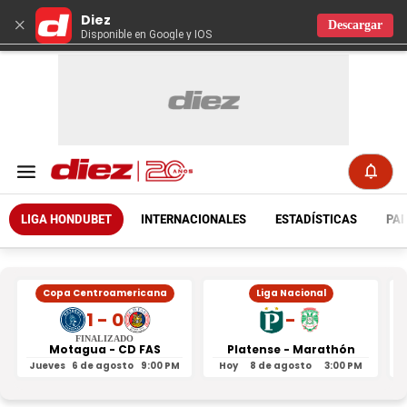
Diez
×
Descargar
Disponible en Google y IOS
LIGA HONDUBET
INTERNACIONALES
ESTADÍSTICAS
PAR
Copa Centroamericana
Liga Nacional
1 - 0
-
FINALIZADO
Motagua - CD FAS
Platense - Marathón
Jueves
6 de agosto
9:00 PM
Hoy
8 de agosto
3:00 PM