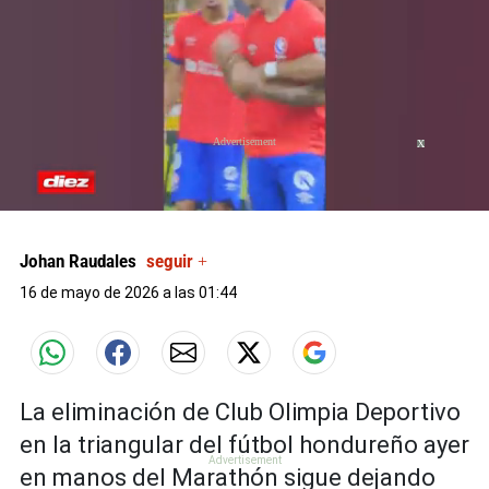
X
X
0
seconds
of
Johan Raudales
seguir +
0
seconds
16 de mayo de 2026 a las 01:44
La eliminación de Club Olimpia Deportivo
en la triangular del fútbol hondureño ayer
en manos del Marathón sigue dejando