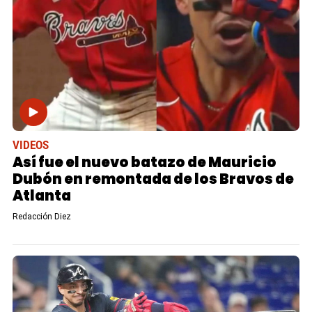
VIDEOS
Así fue el nuevo batazo de Mauricio
Dubón en remontada de los Bravos de
Atlanta
Redacción Diez