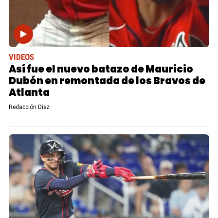
VIDEOS
Así fue el nuevo batazo de Mauricio
Dubón en remontada de los Bravos de
Atlanta
Redacción Diez