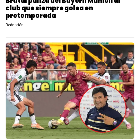
Brutal paliza del Bayern Múnich al
club que siempre golea en
pretemporada
Redacción