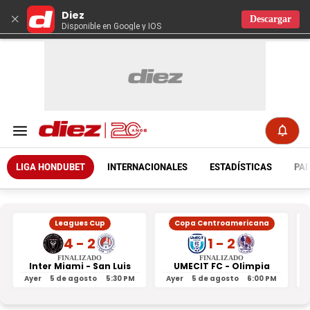
Diez
×
Descargar
Disponible en Google y IOS
LIGA HONDUBET
INTERNACIONALES
ESTADÍSTICAS
PAR
Leagues Cup
Copa Centroamericana
4 - 2
1 - 2
FINALIZADO
FINALIZADO
Inter Miami - San Luis
UMECIT FC - Olimpia
Ayer
5 de agosto
5:30 PM
Ayer
5 de agosto
6:00 PM