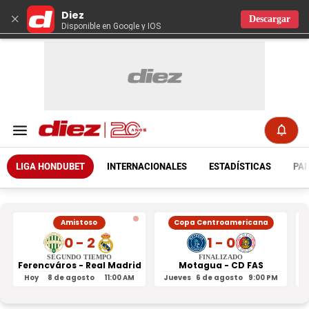
Diez
×
Descargar
Disponible en Google y IOS
LIGA HONDUBET
INTERNACIONALES
ESTADÍSTICAS
PAR
Amistoso
Copa Centroamericana
0 - 2
1 - 0
SEGUNDO TIEMPO
FINALIZADO
Ferencváros - Real Madrid
Motagua - CD FAS
Hoy
8 de agosto
11:00 AM
Jueves
6 de agosto
9:00 PM