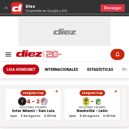
Diez
×
Descargar
Disponible en Google y IOS
LIGA HONDUBET
INTERNACIONALES
ESTADÍSTICAS
PAR
Leagues Cup
Leagues Cup
4 - 2
-
SEGUNDO TIEMPO
SEGUNDO TIEMPO
Inter Miami - San Luis
Nashville - León
Ayer
5 de agosto
5:30 PM
Ayer
5 de agosto
6:30 PM