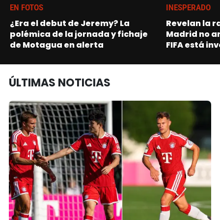
EN FOTOS
INESPERADO
¿Era el debut de Jeremy? La
Revelan la r
polémica de la jornada y fichaje
Madrid no a
de Motagua en alerta
FIFA está in
ÚLTIMAS NOTICIAS