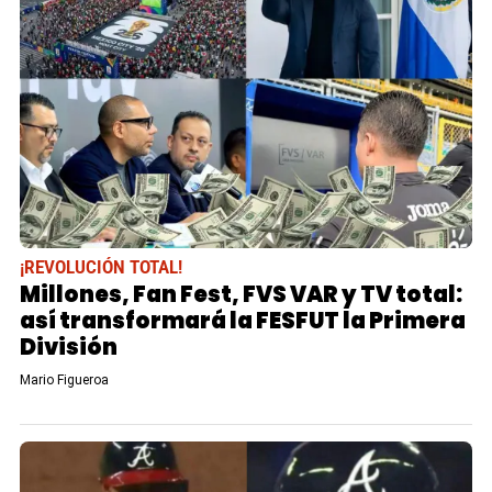
¡REVOLUCIÓN TOTAL!
Millones, Fan Fest, FVS VAR y TV total:
así transformará la FESFUT la Primera
División
Mario Figueroa