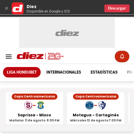
Diez
×
Descargar
Disponible en Google y IOS
LIGA HONDUBET
INTERNACIONALES
ESTADÍSTICAS
PAR
Copa Centroamericana
Copa Centroamericana
-
-
Saprissa - Mixco
Motagua - Cartaginés
Mañana
11 de agosto
8:00 PM
Miércoles
12 de agosto
7:00 PM
M