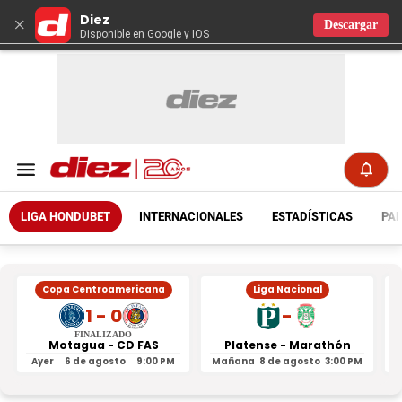
Diez
×
Descargar
Disponible en Google y IOS
LIGA HONDUBET
INTERNACIONALES
ESTADÍSTICAS
PAR
Copa Centroamericana
Liga Nacional
1 - 0
-
FINALIZADO
Motagua - CD FAS
Platense - Marathón
Ayer
6 de agosto
9:00 PM
Mañana
8 de agosto
3:00 PM