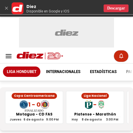
Diez
×
Descargar
Disponible en Google y IOS
LIGA HONDUBET
INTERNACIONALES
ESTADÍSTICAS
PAR
Copa Centroamericana
Liga Nacional
1 - 0
-
FINALIZADO
Motagua - CD FAS
Platense - Marathón
Jueves
6 de agosto
9:00 PM
Hoy
8 de agosto
3:00 PM