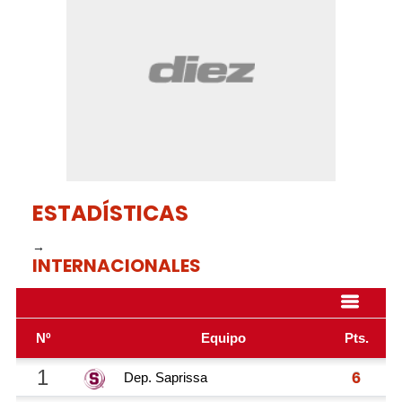
minutes,
5
seconds
ESTADÍSTICAS
→
INTERNACIONALES