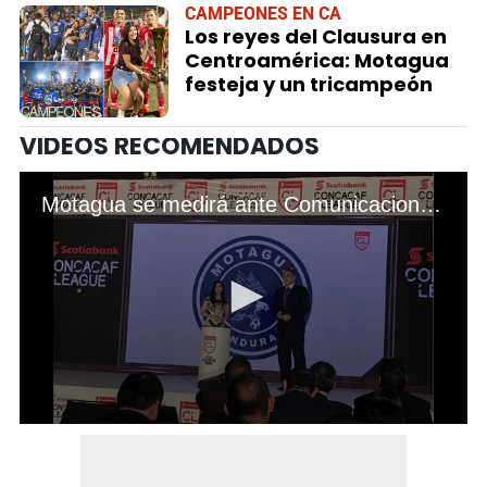
CAMPEONES EN CA
Los reyes del Clausura en
Centroamérica: Motagua
festeja y un tricampeón
VIDEOS RECOMENDADOS
Motagua se medirá ante Comunicaciones en Liga Concacaf; estos serían los rivales de Olimpia y Marathón
0
seconds
of
3