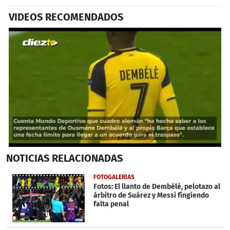
VIDEOS RECOMENDADOS
0
NOTICIAS
RELACIONADAS
seconds
of
46
FOTOGALERÍAS
seconds
Fotos: El llanto de Dembélé, pelotazo al
árbitro de Suárez y Messi fingiendo
falta penal