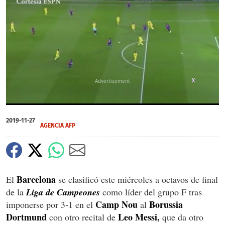
X
X
0
of
2019-11-27
3
AGENCIA AFP
minutes,
9
seconds
Barcelona
El
se clasificó este miércoles a octavos de final
de la
Liga de Campeones
como líder del grupo F tras
Camp Nou
Borussia
imponerse por 3-1 en el
al
Dortmund
Leo Messi,
con otro recital de
que da otro