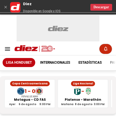
Diez
×
Descargar
Disponible en Google y IOS
LIGA HONDUBET
INTERNACIONALES
ESTADÍSTICAS
PAR
Copa Centroamericana
Liga Nacional
1 - 0
-
FINALIZADO
Motagua - CD FAS
Platense - Marathón
Ayer
6 de agosto
9:00 PM
Mañana
8 de agosto
3:00 PM